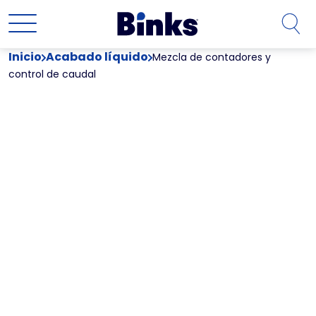
Ir al contenido principal
Inicio
Acabado líquido
Mezcla de contadores y
control de caudal
Mezcla de
contadores y
control de
caudal
Cuando se trata de Mezclado de Medidores y Control
de Caudal, tenemos todo cubierto. Podemos ayudarle
a crear un sistema completo de control de fluidos
para sus operaciones de acabado de líquidos.