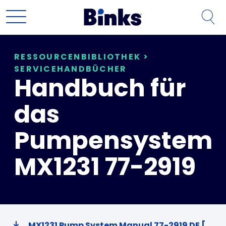
Zum Hauptinhalt springen
RESSOURCENBIBLIOTHEK
>
SERVICEHANDBÜCHER
Handbuch für
das
Pumpensystem
MX1231 77-2919
MX1231 Pump System Manual 77-2919 DE [