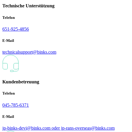
Technische Unterstützung
Telefon
651-925-4856
E-Mail
technicalsupport@binks.com
Kundenbetreuung
Telefon
045-785-6371
E-Mail
jp-binks-devi@binks.com oder jp-rans-overseas@binks.com