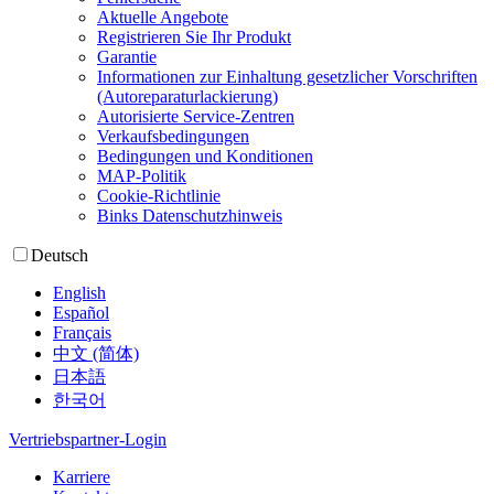
Aktuelle Angebote
Registrieren Sie Ihr Produkt
Garantie
Informationen zur Einhaltung gesetzlicher Vorschriften
(Autoreparaturlackierung)
Autorisierte Service-Zentren
Verkaufsbedingungen
Bedingungen und Konditionen
MAP-Politik
Cookie-Richtlinie
Binks Datenschutzhinweis
Deutsch
English
Español
Français
中文 (简体)
日本語
한국어
Vertriebspartner-Login
Karriere