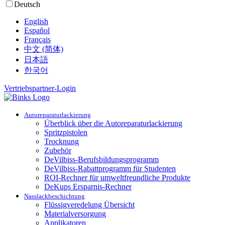
Deutsch
English
Español
Français
中文 (简体)
日本語
한국어
Vertriebspartner-Login
Autoreparaturlackierung
Überblick über die Autoreparaturlackierung
Spritzpistolen
Trocknung
Zubehör
DeVilbiss-Berufsbildungsprogramm
DeVilbiss-Rabattprogramm für Studenten
ROI-Rechner für umweltfreundliche Produkte
DeKups Ersparnis-Rechner
Nasslackbeschichtung
Flüssigveredelung Übersicht
Materialversorgung
Applikatoren