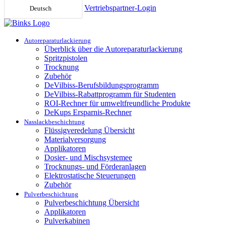
Vertriebspartner-Login
Deutsch
Autoreparaturlackierung
Überblick über die Autoreparaturlackierung
Spritzpistolen
Trocknung
Zubehör
DeVilbiss-Berufsbildungsprogramm
DeVilbiss-Rabattprogramm für Studenten
ROI-Rechner für umweltfreundliche Produkte
DeKups Ersparnis-Rechner
Nasslackbeschichtung
Flüssigveredelung Übersicht
Materialversorgung
Applikatoren
Dosier- und Mischsystemee
Trocknungs- und Förderanlagen
Elektrostatische Steuerungen
Zubehör
Pulverbeschichtung
Pulverbeschichtung Übersicht
Applikatoren
Pulverkabinen