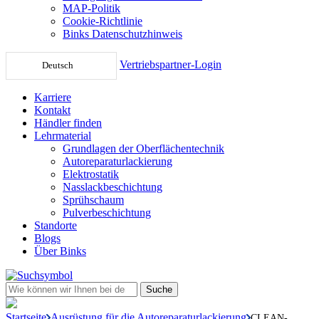
MAP-Politik
Cookie-Richtlinie
Binks Datenschutzhinweis
Vertriebspartner-Login
Deutsch
Karriere
Kontakt
Händler finden
Lehrmaterial
Grundlagen der Oberflächentechnik
Autoreparaturlackierung
Elektrostatik
Nasslackbeschichtung
Sprühschaum
Pulverbeschichtung
Standorte
Blogs
Über Binks
Startseite
Ausrüstung für die Autoreparaturlackierung
CLEAN-