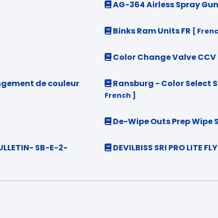
AG-364 Airless Spray Gun
Binks Ram Units FR
[ Frenc
Color Change Valve CCV 
angement de couleur
Ransburg - Color Select 
French ]
De-Wipe Outs Prep Wipe 
ULLETIN- SB-E-2-
DEVILBISS SRI PRO LITE FLY