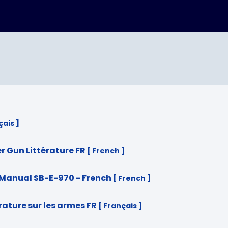
çais ]
r Gun Littérature FR
[ French ]
Manual SB-E-970 - French
[ French ]
ature sur les armes FR
[ Français ]