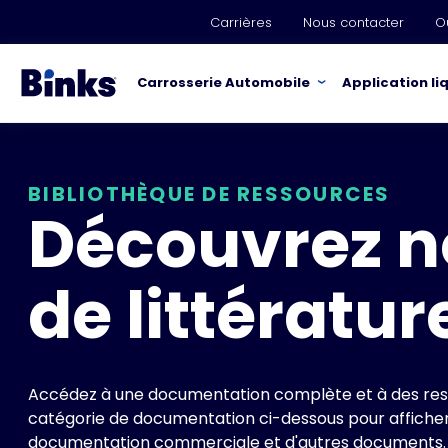
Skip to main content
Carrières
Nous contacter
O
Carrosserie Automobile
Application li
BIBLIOTHÈQUE DE RESSOURCES
Découvrez n
de littératur
Accédez à une documentation complète et à des ress
catégorie de documentation ci-dessous pour afficher 
documentation commerciale et d'autres documents.