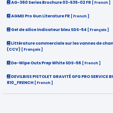
AG-360 Series Brochure 03-535-02 FR
[ French ]
AGMD Pro Gun Literature FR
[ French ]
Gel de silice indicateur bleu SDS-54
[ Français ]
Littérature commerciale sur les vannes de ch
(CCV)
[ Français ]
De-Wipe Outs Prep White SDS-56
[ French ]
DEVILBISS PISTOLET GRAVITÉ GFG PRO SERVICE B
810_FRENCH
[ French ]