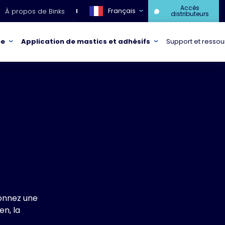
Accès
Français
À propos de Binks
distributeurs
ée
Application de mastics et adhésifs
Support et resso
onnez une
n, la