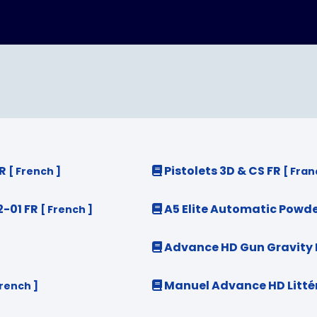
FR
Pistolets 3D & CS FR
[ French ]
[ Fran
2-01 FR
A5 Elite Automatic Powde
[ French ]
Advance HD Gun Gravity 
Manuel Advance HD Littér
French ]