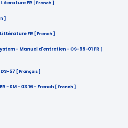
 Literature FR
[ French ]
h ]
Littérature FR
[ French ]
System - Manuel d'entretien - CS-95-01 FR
[
SDS-57
[ Français ]
ER - SM - 03.16 - French
[ French ]