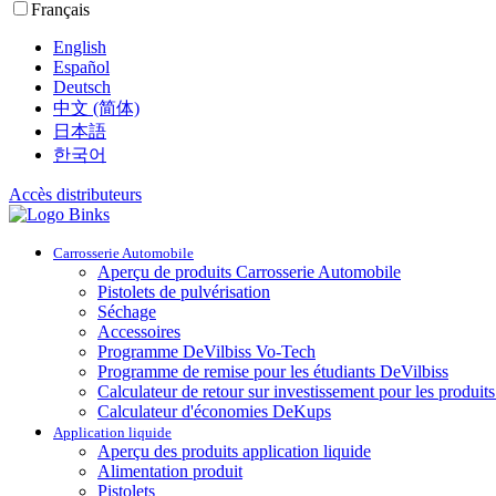
Français
English
Español
Deutsch
中文 (简体)
日本語
한국어
Accès distributeurs
Carrosserie Automobile
Aperçu de produits Carrosserie Automobile
Pistolets de pulvérisation
Séchage
Accessoires
Programme DeVilbiss Vo-Tech
Programme de remise pour les étudiants DeVilbiss
Calculateur de retour sur investissement pour les produit
Calculateur d'économies DeKups
Application liquide
Aperçu des produits application liquide
Alimentation produit
Pistolets