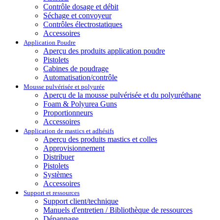
Contrôle dosage et débit
Séchage et convoyeur
Contrôles électrostatiques
Accessoires
Application Poudre
Aperçu des produits application poudre
Pistolets
Cabines de poudrage
Automatisation/contrôle
Mousse pulvérisée et polyurée
Aperçu de la mousse pulvérisée et du polyuréthane
Foam & Polyurea Guns
Proportionneurs
Accessoires
Application de mastics et adhésifs
Aperçu des produits mastics et colles
Approvisionnement
Distribuer
Pistolets
Systèmes
Accessoires
Support et ressources
Support client/technique
Manuels d'entretien / Bibliothèque de ressources
Dépannage