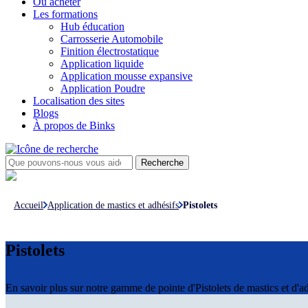
Où acheter
Les formations
Hub éducation
Carrosserie Automobile
Finition électrostatique
Application liquide
Application mousse expansive
Application Poudre
Localisation des sites
Blogs
À propos de Binks
Accueil
Application de mastics et adhésifs
Pistolets
Pistolets
En savoir plus sur notre gamme de pointe d'Pistolets de mastics et 