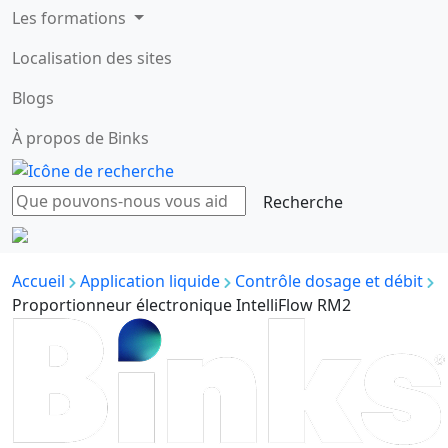
Les formations
Localisation des sites
Blogs
À propos de Binks
Accueil
Application liquide
Contrôle dosage et débit
Proportionneur électronique IntelliFlow RM2
Précédent
Suivant
Précédent
Suivant
Précédent
Suivant