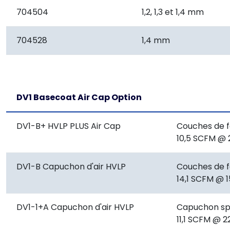
704504
1,2, 1,3 et 1,4 mm
704528
1,4 mm
DV1 Basecoat Air Cap Option
DV1-B+ HVLP PLUS Air Cap
Couches de f
10,5 SCFM @ 2
DV1-B Capuchon d'air HVLP
Couches de f
14,1 SCFM @ 1
DV1-1+A Capuchon d'air HVLP
Capuchon spé
11,1 SCFM @ 2