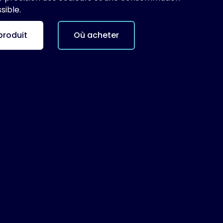
sible.
produit
Où acheter