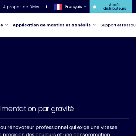
Accès
Français
À propos de Binks
distributeurs
ée
Application de mastics et adhésifs
Support et resso
limentation par gravité
né au rénovateur professionnel qui exige une vitesse
une précision des couleurs et une consommation