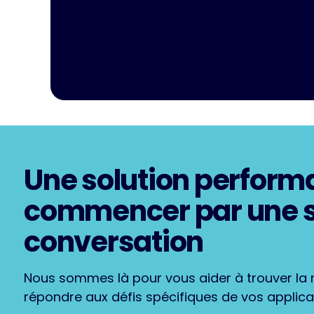
Une solution perform
commencer par une 
conversation
Nous sommes là pour vous aider à trouver la m
répondre aux défis spécifiques de vos applica