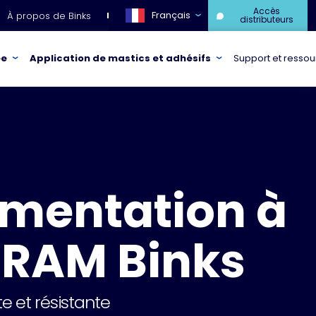
Accès
Français
À propos de Binks
distributeurs
ée
Application de mastics et adhésifs
Support et resso
limentation à
 RAM Binks
e et résistante