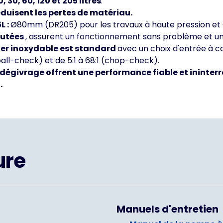
30, 60, 120 et 205 litres
.
réduisent les pertes de matériau.
L :
Ø80mm (DR205) pour les travaux à haute pression et
putées
, assurent un fonctionnement sans problème et un
cier inoxydable est standard
avec un choix d'entrée à c
(ball-check) et de 5:1 à 68:1 (chop-check).
le dégivrage offrent une performance fiable et ininte
.
ure
Manuels d'entretien