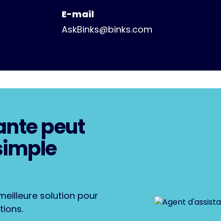
E-mail
AskBinks@binks.com
ante peut
simple
eilleure solution pour
tions.