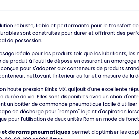
ution robuste, fiable et performante pour le transfert d
durables sont construites pour durer et offriront des p
bal de possession.
age idéale pour les produits tels que les lubrifiants, les 
ulsé de produit à l'outil de dépose en assurant un amorça
conçue pour s'adapter aux conteneurs de produits standard
conteneur, nettoyant l'intérieur au fur et à mesure de la
 haute pression Binks MX, qui jouit d'une excellente rép
ngue durée de vie. Elles sont disponibles avec un choix d'en
t un boîtier de commande pneumatique facile à utiliser a
pe de décharge pour "rompre" le joint d'aspiration lorsqu
pour l'utilisation de deux unités Ram en mode de fonct
es et de rams pneumatiques
permet d'optimiser les appli