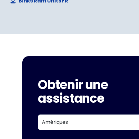
Binks Ram Units FR
Obtenir une
assistance