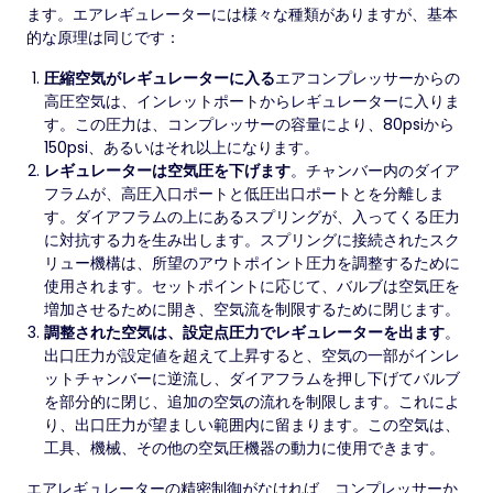
ます。エアレギュレーターには様々な種類がありますが、基本
的な原理は同じです：
圧縮空気がレギュレーターに入る
エアコンプレッサーからの
高圧空気は、インレットポートからレギュレーターに入りま
す。この圧力は、コンプレッサーの容量により、80psiから
150psi、あるいはそれ以上になります。
レギュレーターは空気圧を下げます
。チャンバー内のダイア
フラムが、高圧入口ポートと低圧出口ポートとを分離しま
す。ダイアフラムの上にあるスプリングが、入ってくる圧力
に対抗する力を生み出します。スプリングに接続されたスク
リュー機構は、所望のアウトポイント圧力を調整するために
使用されます。セットポイントに応じて、バルブは空気圧を
増加させるために開き、空気流を制限するために閉じます。
調整された空気は、設定点圧力でレギュレーターを出ます
。
出口圧力が設定値を超えて上昇すると、空気の一部がインレ
ットチャンバーに逆流し、ダイアフラムを押し下げてバルブ
を部分的に閉じ、追加の空気の流れを制限します。これによ
り、出口圧力が望ましい範囲内に留まります。この空気は、
工具、機械、その他の空気圧機器の動力に使用できます。
エアレギュレーターの精密制御がなければ、コンプレッサーか