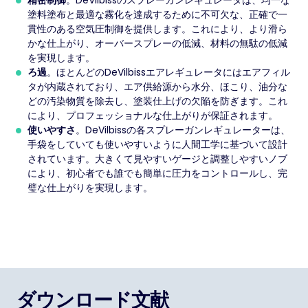
塗料塗布と最適な霧化を達成するために不可欠な、正確で一
貫性のある空気圧制御を提供します。これにより、より滑ら
かな仕上がり、オーバースプレーの低減、材料の無駄の低減
を実現します。
ろ過
。ほとんどのDeVilbissエアレギュレータにはエアフィル
タが内蔵されており、エア供給源から水分、ほこり、油分な
どの汚染物質を除去し、塗装仕上げの欠陥を防ぎます。これ
により、プロフェッショナルな仕上がりが保証されます。
使いやすさ
。DeVilbissの各スプレーガンレギュレーターは、
手袋をしていても使いやすいように人間工学に基づいて設計
されています。大きくて見やすいゲージと調整しやすいノブ
により、初心者でも誰でも簡単に圧力をコントロールし、完
璧な仕上がりを実現します。
ダウンロード文献