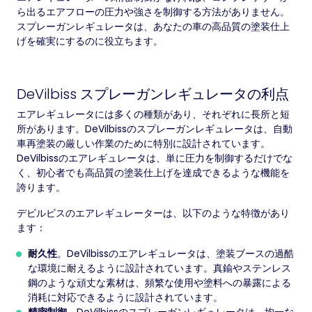
ら出るエアフローの圧力や強さを制御する方法がありません。
スプレーガンレギュレータは、あなたの車の高品質の塗装仕上
げを確実にするのに役立ちます。
DeVilbiss スプレーガンレギュレータの利点
エアレギュレータには多くの種類があり、それぞれに長所と短
所があります。DeVilbissのスプレーガンレギュレータは、自動
車再塗装の厳しい作業のために特別に設計されています。
DeVilbissのエアレギュレータは、単に圧力を制御するだけでな
く、初心者でも高品質の塗装仕上げを達成できるような機能を
誇ります。
デビルビスのエアレギュレーターは、以下のような特徴があり
ます：
耐久性
。DeVilbissのエアレギュレータは、塗装ブースの過酷
な環境に耐えるように設計されています。真鍮やステンレス
鋼のような頑丈な素材は、頻繁な使用や塗料への暴露による
消耗に対応できるように設計されています。
精密制御
。DeVilbissのスプレーガンレギュレータは、均一な