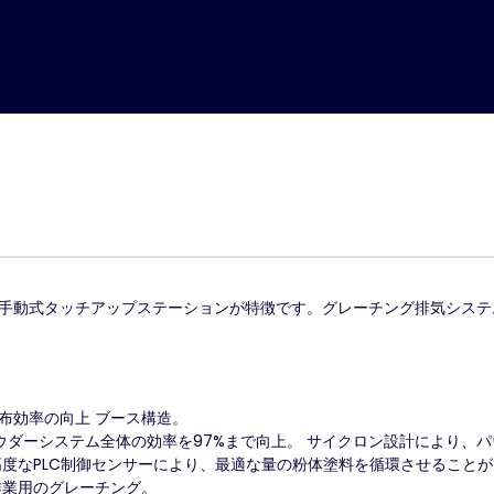
の手動式タッチアップステーションが特徴です。グレーチング排気シス
塗布効率の向上
ブース構造。
パウダーシステム全体の効率を97%まで向上。
サイクロン設計により、パ
高度なPLC制御センサーにより、最適な量の粉体塗料を循環させること
作業用のグレーチング。