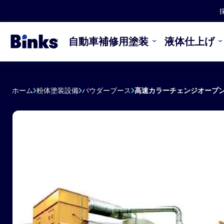
本文へスキップ
自動車補修用塗装
液体仕上げ
ホーム
粉体塗装設備
パウダーブース
高速カラーチェンジオープン