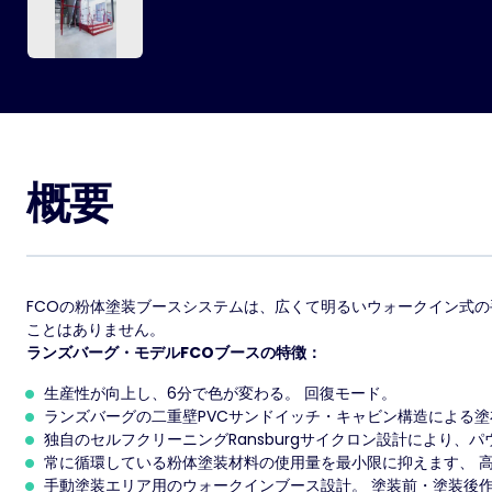
概要
FCOの粉体塗装ブースシステムは、広くて明るいウォークイン式
ことはありません。
ランズバーグ・モデルFCOブースの特徴：
生産性が向上し、6分で色が変わる。
回復モード。
ランズバーグの二重壁PVCサンドイッチ・キャビン構造による
独自のセルフクリーニングRansburgサイクロン設計により、
常に循環している粉体塗装材料の使用量を最小限に抑えます、
手動塗装エリア用のウォークインブース設計。
塗装前・塗装後