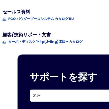
セールス資料
FCO パウダーブースシステム カタログ RU
顧客/技術サポート文書
ターボ・ディスク 1-4p(J-Eng)②版 - カタログ
サポートを探す