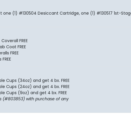
t one (1) #130504 Desiccant Cartridge, one (1) #130517 1st-Sta
 Coverall FREE
Lab Coat FREE
ralls FREE
s FREE
le Cups (34oz) and get 4 bx. FREE
le Cups (24oz) and get 4 bx. FREE
le Cups (9oz) and get 4 bx. FREE
as (#803853) with purchase of any