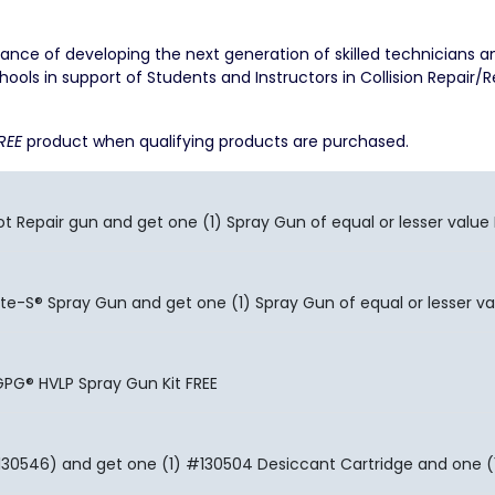
tance of developing the next generation of skilled technicians 
ols in support of Students and Instructors in Collision Repair/Ref
REE
product when qualifying products are purchased.
t Repair gun and get one (1) Spray Gun of equal or lesser value 
e-S® Spray Gun and get one (1) Spray Gun of equal or lesser va
GPG® HVLP Spray Gun Kit FREE
30546) and get one (1) #130504 Desiccant Cartridge and one (1