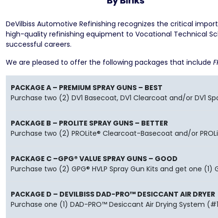
DeVilbiss Automotive Refinishing recognizes the critical impor
high-quality refinishing equipment to Vocational Technical Scho
successful careers.
We are pleased to offer the following packages that include
F
PACKAGE A – PREMIUM SPRAY GUNS – BEST
Purchase two (2) DV1 Basecoat, DV1 Clearcoat and/or DV1 Spo
PACKAGE B – PROLITE SPRAY GUNS – BETTER
Purchase two (2) PROLite® Clearcoat-Basecoat and/or PROLit
PACKAGE C –GPG® VALUE SPRAY GUNS – GOOD
Purchase two (2) GPG® HVLP Spray Gun Kits and get one (1) 
PACKAGE D – DEVILBISS DAD-PRO™ DESICCANT AIR DRYER
Purchase one (1) DAD-PRO™ Desiccant Air Drying System (#1