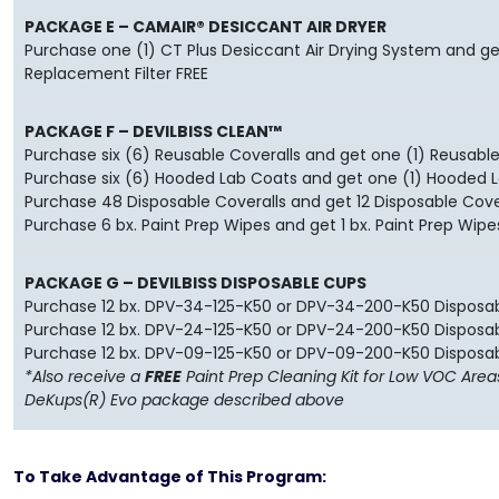
PACKAGE E – CAMAIR® DESICCANT AIR DRYER
Purchase one (1) CT Plus Desiccant Air Drying System and ge
Replacement Filter FREE
PACKAGE F – DEVILBISS CLEAN™
Purchase six (6) Reusable Coveralls and get one (1) Reusable
Purchase six (6) Hooded Lab Coats and get one (1) Hooded 
Purchase 48 Disposable Coveralls and get 12 Disposable Cove
Purchase 6 bx. Paint Prep Wipes and get 1 bx. Paint Prep Wipe
PACKAGE G – DEVILBISS DISPOSABLE CUPS
Purchase 12 bx. DPV-34-125-K50 or DPV-34-200-K50 Disposab
Purchase 12 bx. DPV-24-125-K50 or DPV-24-200-K50 Disposab
Purchase 12 bx. DPV-09-125-K50 or DPV-09-200-K50 Disposab
*Also receive a
FREE
Paint Prep Cleaning Kit for Low VOC Are
DeKups(R) Evo package described above
To Take Advantage of This Program: