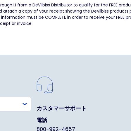
ough H from a DeVilbiss Distributor to qualify for the FREE prod
 attach a copy of your receipt showing the DeVilbiss products 
This information must be COMPLETE in order to receive your FREE p
eipt or invoice
カスタマーサポート
電話
800-992-4657