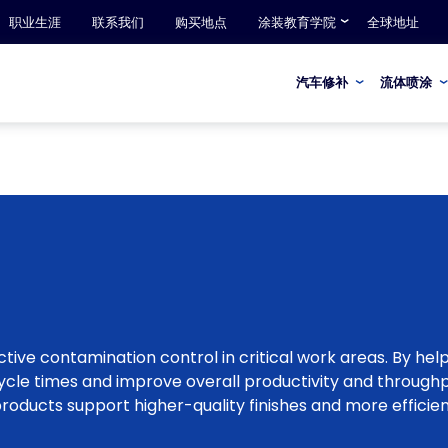
职业生涯
联系我们
购买地点
涂装教育学院
全球地址
汽车修补
流体喷涂
tive contamination control in critical work areas. By hel
ycle times and improve overall productivity and throughp
roducts support higher-quality finishes and more efficien