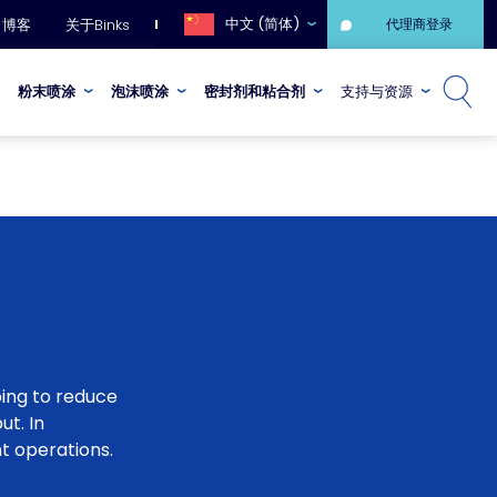
中文 (简体)
博客
关于Binks
代理商登录
粉末喷涂
泡沫喷涂
密封剂和粘合剂
支持与资源
ping to reduce
ut. In
t operations.