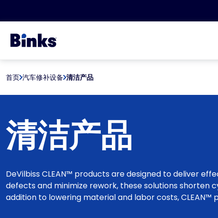
跳至主要内容
首页
汽车修补设备
清洁产品
清洁产品
DeVilbiss CLEAN™ products are designed to deliver effec
defects and minimize rework, these solutions shorten c
addition to lowering material and labor costs, CLEAN™ p