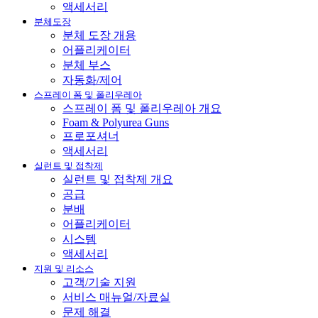
액세서리
분체도장
분체 도장 개용
어플리케이터
분체 부스
자동화/제어
스프레이 폼 및 폴리우레아
스프레이 폼 및 폴리우레아 개요
Foam & Polyurea Guns
프로포셔너
액세서리
실런트 및 접착제
실런트 및 접착제 개요
공급
분배
어플리케이터
시스템
액세서리
지원 및 리소스
고객/기술 지원
서비스 매뉴얼/자료실
문제 해결