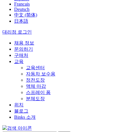
Français
Deutsch
中文 (简体)
日本語
대리점 로그인
채용 정보
문의하기
구매처
교육
교육센터
자동차 보수용
정전도장
액체 마감
스프레이 폼
분체도장
위치
블로그
Binks 소개