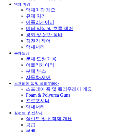
액체 마감
액체마감 개요
유체 처리
어플리케이터
미터 믹싱 및 흐름 제어
경화 및 운반 장비
정전기 제어
액세서리
분체도장
분체 도장 개용
어플리케이터
분체 부스
자동화/제어
스프레이 폼 및 폴리우레아
스프레이 폼 및 폴리우레아 개요
Foam & Polyurea Guns
프로포셔너
액세서리
실런트 및 접착제
실런트 및 접착제 개요
공급
분배