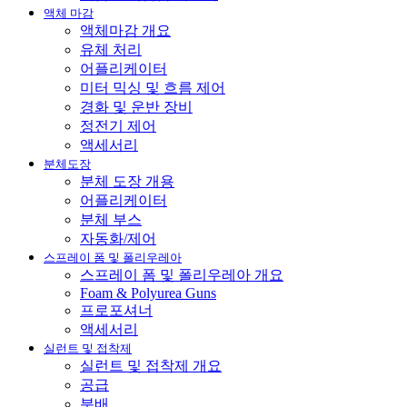
액체 마감
액체마감 개요
유체 처리
어플리케이터
미터 믹싱 및 흐름 제어
경화 및 운반 장비
정전기 제어
액세서리
분체도장
분체 도장 개용
어플리케이터
분체 부스
자동화/제어
스프레이 폼 및 폴리우레아
스프레이 폼 및 폴리우레아 개요
Foam & Polyurea Guns
프로포셔너
액세서리
실런트 및 접착제
실런트 및 접착제 개요
공급
분배