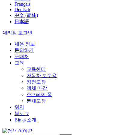
Français
Deutsch
中文 (简体)
日本語
대리점 로그인
채용 정보
문의하기
구매처
교육
교육센터
자동차 보수용
정전도장
액체 마감
스프레이 폼
분체도장
위치
블로그
Binks 소개