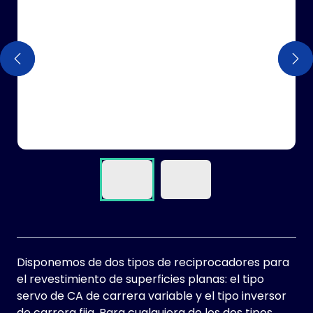
Anterior
Anterior
Sig
Sig
Disponemos de dos tipos de reciprocadores para
el revestimiento de superficies planas: el tipo
servo de CA de carrera variable y el tipo inversor
de carrera fija. Para cualquiera de los dos tipos,