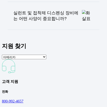
실런트와 접착제는 일반적으로 완전히 경화되는
착제를 도포할 때 널리 사용됩니다.
데 몇 시간에서 며칠이 걸립니다. 재료 유형과 도
포 두께가 경화 속도를 결정하는 중요한 요소입
실런트 및 접착제 디스펜싱 장비에
니다. 건조 및 경화에는 보통 세 단계가 있습니
는 어떤 사양이 중요합니까?
다:
실런트 및 접착제용 디스펜싱 장비를 선택할 때
맨 위 층이 만졌을 때 건조하게 느껴지는
는 다음 사항을 확인하세요:
초기 "스킨 오버" 단계
초기 경화 기간(일반적으로 24시간 미만)
디스펜싱 압력 및 유량
지원 찾기
은 재료가 취급 가능하지만 완전히 경화되
머티리얼 유형 호환성
지 않았음을 의미합니다.
시스템 유형(공압식 대 전기식)
완전 경화(최대 14일)는 재료가 최적의 강
노즐 및 팁 디자인
도에 도달한 경우입니다.
자동화 및 통합 기능
온도 제어
유지 관리 및 청소 기능
고객 지원
전화
800-992-4657