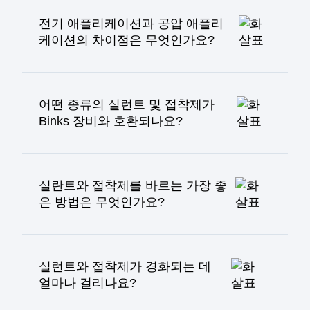
전기 애플리케이션과 공압 애플리
케이션의 차이점은 무엇인가요?
실런트 및 접착제의 공압식 도포는 압축 공기 펌
프를 사용하여 재료를 분사하고, 전기 시스템은
모터 구동 펌프를 사용합니다. 공압 시스템은 대
어떤 종류의 실런트 및 접착제가
량 작업에는 더 빠르지만 정밀도가 떨어지는 반
Binks 장비와 호환되나요?
면, 전기 시스템은 자동차 제조나 전기차 배터리
제작과 같은 세부 작업에 정밀도와 제어력을 더
Binks 장비는 윤활제, 실란트, 매스틱, 접착제, 에
합니다.
폭시, 퍼티, 접착제 등 다양한 중점도 및 고점도
용액과 호환됩니다.
실란트와 접착제를 바르는 가장 좋
은 방법은 무엇인가요?
가장 좋은 방법은 없으며, 작업과 밀봉 또는 접착
하려는 표면에 따라 방법론이 결정되어야 합니
다. 연속 비드 패턴은 조인트와 이음새를 밀봉하
실런트와 접착제가 경화되는 데
는 데 가장 적합하며, 도팅은 전자 제품 및 소형
얼마나 걸리나요?
부품 조립에 적합합니다. 스프레이는 얇은 접착
층을 빠르게 도포하거나 고르지 않은 기판에 접