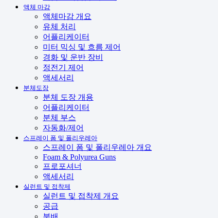
액체 마감
액체마감 개요
유체 처리
어플리케이터
미터 믹싱 및 흐름 제어
경화 및 운반 장비
정전기 제어
액세서리
분체도장
분체 도장 개용
어플리케이터
분체 부스
자동화/제어
스프레이 폼 및 폴리우레아
스프레이 폼 및 폴리우레아 개요
Foam & Polyurea Guns
프로포셔너
액세서리
실런트 및 접착제
실런트 및 접착제 개요
공급
분배