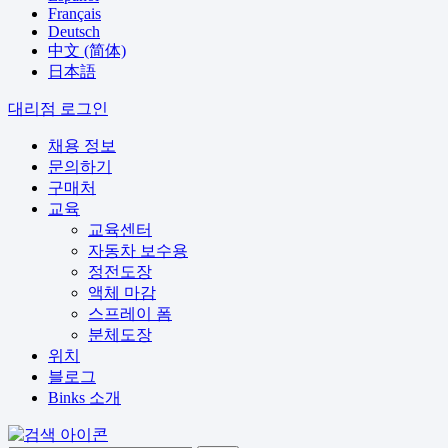
Français
Deutsch
中文 (简体)
日本語
대리점 로그인
채용 정보
문의하기
구매처
교육
교육센터
자동차 보수용
정전도장
액체 마감
스프레이 폼
분체도장
위치
블로그
Binks 소개